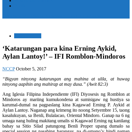
Women and Children
Youth
Pamayanang Ligtas sa Karahasan, Hindi Kaparusahan!
Human Rights
‘Katarungan para kina Erning Aykid,
Aylan Lantoy!’ – IFI Romblon-Mindoros
NCCP
October 5, 2017
“Bigyan ninyong katarungan ang mahina at ulila, at huwag
ninyong aapihin ang mahirap at may dusa.” (Awit 82:3)
Ang Iglesia Filipina Independiente (IFI) Diyosesis ng Romblon at
Mindoros ay mariing kumukondena at sumisigaw ng hustiya sa
karumal-dumal na pagpaslang kina Kagawad Erning P. Aykid at
Aylan Lantoy. Naganap ang krimeng ito noong Setyembre 15, taong
kasalukuyan, sa Benli, Bulalacao, Oriental Mindoro. Ganap na 6 ng
umaga nang huling makitang umalis si Kagawad Erning ng kanilang
bahay sa Sitio Silad patungong Benli Proper upang dumalo sa
special session ng nasabing barangay, na di-umano’y hindi naman