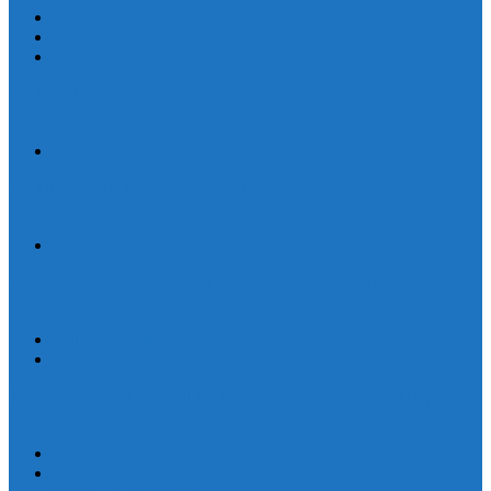
Human Trafficking
News
Women and Children
On World Day Against Trafficking in Persons, churches and
advocates intensify joint efforts
Statement
By Their Deeds We Shall Know Them: A Christian Discernment on
the State of the Nation
Statement
Defend Land and Life, Stand in Solidarity with Kasibu, Nueva
Vizcaya
Human Rights
Statement
Ten Years After: The Vigil for Justice and the Call to End Impunity
Continues
EEN
Statement