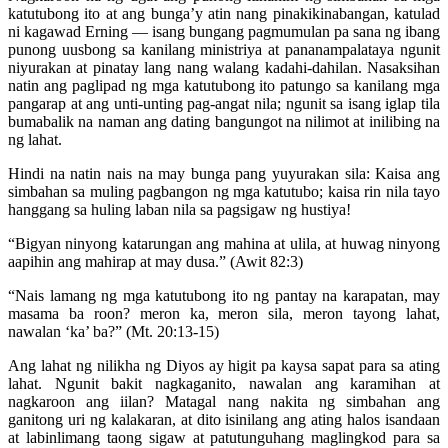
katutubong ito at ang bunga’y atin nang pinakikinabangan, katulad
ni kagawad Erning — isang bungang pagmumulan pa sana ng ibang
punong uusbong sa kanilang ministriya at pananampalataya ngunit
niyurakan at pinatay lang nang walang kadahi-dahilan. Nasaksihan
natin ang paglipad ng mga katutubong ito patungo sa kanilang mga
pangarap at ang unti-unting pag-angat nila; ngunit sa isang iglap tila
bumabalik na naman ang dating bangungot na nilimot at inilibing na
ng lahat.
Hindi na natin nais na may bunga pang yuyurakan sila: Kaisa ang
simbahan sa muling pagbangon ng mga katutubo; kaisa rin nila tayo
hanggang sa huling laban nila sa pagsigaw ng hustiya!
“Bigyan ninyong katarungan ang mahina at ulila, at huwag ninyong
aapihin ang mahirap at may dusa.” (Awit 82:3)
“Nais lamang ng mga katutubong ito ng pantay na karapatan, may
masama ba roon? meron ka, meron sila, meron tayong lahat,
nawalan ‘ka’ ba?” (Mt. 20:13-15)
Ang lahat ng nilikha ng Diyos ay higit pa kaysa sapat para sa ating
lahat. Ngunit bakit nagkaganito, nawalan ang karamihan at
nagkaroon ang iilan? Matagal nang nakita ng simbahan ang
ganitong uri ng kalakaran, at dito isinilang ang ating halos isandaan
at labinlimang taong sigaw at patutunguhang maglingkod para sa