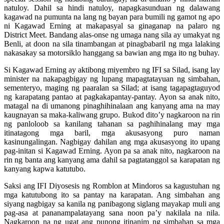
natuloy. Dahil sa hindi natuloy, napagkasunduan ng dalawang
kagawad na pumunta na lang ng bayan para bumili ng gamot ng apo
ni Kagawad Erning at makapasyal sa ginaganap na palaro ng
District Meet. Bandang alas-onse ng umaga nang sila ay umakyat ng
Benli, at doon na sila tinambangan at pinagbabaril ng mga lalaking
nakasakay sa motorsiklo hanggang sa bawian ang mga ito ng buhay.
Si Kagawad Erning ay aktibong miyembro ng IFI sa Silad, isang lay
minister na nakapagbigay ng lupang mapagtatayuan ng simbahan,
sementeryo, maging ng paaralan sa Silad; at isang tagapagtaguyod
ng karapatang pantao at pagkakapantay-pantay. Ayon sa anak nito,
matagal na di umanong pinaghihinalaan ang kanyang ama na may
kaugnayan sa maka-kaliwang grupo. Bukod dito’y nagkaroon na rin
ng panloloob sa kanilang tahanan sa paghihinalang may mga
itinatagong mga baril, mga akusasyong puro naman
kasinungalingan. Nagbigay dahilan ang mga akusasyong ito upang
pag-initan si Kagawad Erning. Ayon pa sa anak nito, nagkaroon na
rin ng banta ang kanyang ama dahil sa pagtatanggol sa karapatan ng
kanyang kapwa katutubo.
Saksi ang IFI Diyosesis ng Romblon at Mindoros sa kagustuhan ng
mga katutubong ito sa pantay na karapatan. Ang simbahan ang
siyang nagbigay sa kanila ng panibagong siglang mayakap muli ang
pag-asa at pananampalatayang sana noon pa’y nakilala na nila.
Nagkaroon na ng ugat ang punong itinanim ng simbahan sa mga