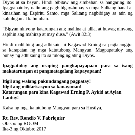
Diyos at sa bayan. Hindi bibitaw ang simbahan sa hangaring ito.
Ipagpapatuloy natin ang pagbibigay-buhay sa mga Salitang banal at
kinasihan ng Espiritu Santo, mga Salitang nagbibigay sa atin ng
kahulugan at kabuluhan.
“Bigyan ninyong katarungan ang mahina at ulila, at huwag ninyong
aapihin ang mahirap at may dusa.” (Awit 82:3)
Hindi malilibing ang adhikain ni Kagawad Erning sa pagtatanggol
sa karapatan ng mga katutubong Mangyan. Magpapatuloy ang
buhay ng adhikaing ito sa tulong ng ating Diyos.
Ipagpatuloy ang usaping pangkapayapaan para sa isang
makatarungan at pangmatagalang kapayapaan!
Itigil ang walang-pakundangang pagpatay!
Itigil ang militarisasyon sa kanayunan!
Katarungan para kina Kagawad Erning P. Aykid at Aylan
Lantoy!
Kaisa ng mga katutubong Mangyan para sa Hustiya,
Rt. Rev. Ronelio V. Fabriquier
Obispo ng ROOM
Ika-3 ng Oktubre 2017