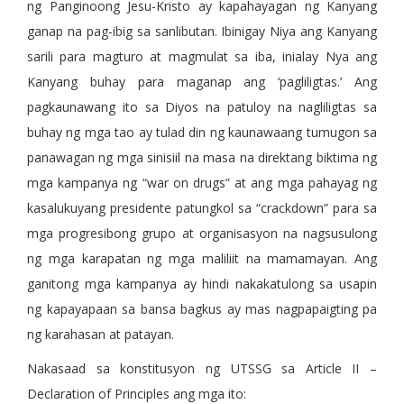
ng Panginoong Jesu-Kristo ay kapahayagan ng Kanyang
ganap na pag-ibig sa sanlibutan. Ibinigay Niya ang Kanyang
sarili para magturo at magmulat sa iba, inialay Nya ang
Kanyang buhay para maganap ang ‘pagliligtas.’ Ang
pagkaunawang ito sa Diyos na patuloy na nagliligtas sa
buhay ng mga tao ay tulad din ng kaunawaang tumugon sa
panawagan ng mga sinisiil na masa na direktang biktima ng
mga kampanya ng “war on drugs” at ang mga pahayag ng
kasalukuyang presidente patungkol sa “crackdown” para sa
mga progresibong grupo at organisasyon na nagsusulong
ng mga karapatan ng mga maliliit na mamamayan. Ang
ganitong mga kampanya ay hindi nakakatulong sa usapin
ng kapayapaan sa bansa bagkus ay mas nagpapaigting pa
ng karahasan at patayan.
Nakasaad sa konstitusyon ng UTSSG sa Article II –
Declaration of Principles ang mga ito: