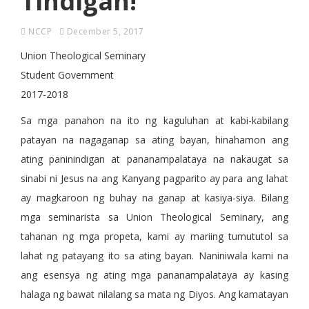
Tindigan!
NCCP
December 5, 2017
Union Theological Seminary
Student Government
2017-2018
Sa mga panahon na ito ng kaguluhan at kabi-kabilang
patayan na nagaganap sa ating bayan, hinahamon ang
ating paninindigan at pananampalataya na nakaugat sa
sinabi ni Jesus na ang Kanyang pagparito ay para ang lahat
ay magkaroon ng buhay na ganap at kasiya-siya. Bilang
mga seminarista sa Union Theological Seminary, ang
tahanan ng mga propeta, kami ay mariing tumututol sa
lahat ng patayang ito sa ating bayan. Naniniwala kami na
ang esensya ng ating mga pananampalataya ay kasing
halaga ng bawat nilalang sa mata ng Diyos. Ang kamatayan