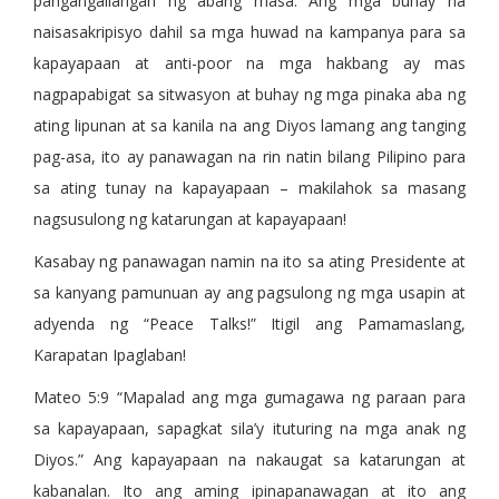
pangangailangan ng abang masa. Ang mga buhay na
naisasakripisyo dahil sa mga huwad na kampanya para sa
kapayapaan at anti-poor na mga hakbang ay mas
nagpapabigat sa sitwasyon at buhay ng mga pinaka aba ng
ating lipunan at sa kanila na ang Diyos lamang ang tanging
pag-asa, ito ay panawagan na rin natin bilang Pilipino para
sa ating tunay na kapayapaan – makilahok sa masang
nagsusulong ng katarungan at kapayapaan!
Kasabay ng panawagan namin na ito sa ating Presidente at
sa kanyang pamunuan ay ang pagsulong ng mga usapin at
adyenda ng “Peace Talks!” Itigil ang Pamamaslang,
Karapatan Ipaglaban!
Mateo 5:9 “Mapalad ang mga gumagawa ng paraan para
sa kapayapaan, sapagkat sila’y ituturing na mga anak ng
Diyos.” Ang kapayapaan na nakaugat sa katarungan at
kabanalan. Ito ang aming ipinapanawagan at ito ang