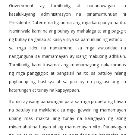
Government ay tumitindig at nananawagan sa
kasalukuyang administrasyon na pinamumunuan ni
Presidente Duterte na tigilan na ang mga kampanya na ito.
Naniniwala kami na ang buhay ay mahalaga at ang pag-giit
ng buhay na ganap at kasiya-siya sa pamunuan ng estado –
sa mga lider na namumuno, sa mga awtoridad na
nangunguna sa mamamayan ay isang mabuting adhikain.
Tumitindig kami kasama ang mamamayang nakakaranas
ng mga panggigipit at pangsisiil na ito sa patuloy nilang
paghanap ng hustisya at sa patuloy na pagsusulong sa
katarungan at tunay na kapayapaan.
Ito din ay isang panawagan para sa mga propeta ng bayan
na patuloy na makilahok sa mga gawain ng mamamayan
upang mas makita ang tunay na kalagayan ng ating
minamahal na bayan at ng mamamayan nito. Panawagan