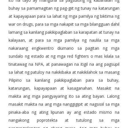
ito na tayo ay manguna sa pagsulong ng kabanalan ng
buhay sa pamamagitan ng pag-giit ng tunay na katarungan
at kapayapaan para sa lahat ng mga pamilya ng biktima ng
war on drugs, para sa mga nakapiit sa mga bilangguan dahil
lamang sa kanilang pakikipaglaban sa karapatan at tunay na
kalayaan, at para sa mga pamilya ng naulila sa mga
nakaraang engkwentro diumano sa pagitan ng mga
sundalo ng estado at ng mga red fighters o mas kilala sa
tinatawag na NPA, at panawagan na itigil na ang pagsupil
sa lahat ng patuloy na nakikibaka at nakikilahok sa masang
Pilipino sa kanilang pakikipaglaban para sa buhay,
katarungan, kapayapaan at kasaganahan. Masakit na
makita ang mga pangyayaring ito sa ating bayan. Lalong
masakit makita na ang mga nanggigipit at nagsisiil sa mga
pinaka-aba ng ating lipunan ay ang estado mismo na
nangakong poprotekta at tutulong sa mga